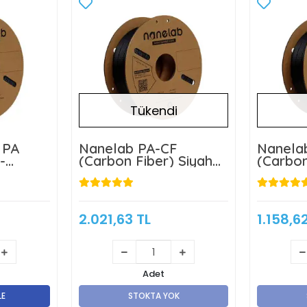
Tükendi
 PA
Nanelab PA-CF
Nanela
-
(Carbon Fiber) Siyah
(Carbon
Filament - 1 Kg
Filamen
2.021,63 TL
1.158,6
Adet
LE
STOKTA YOK