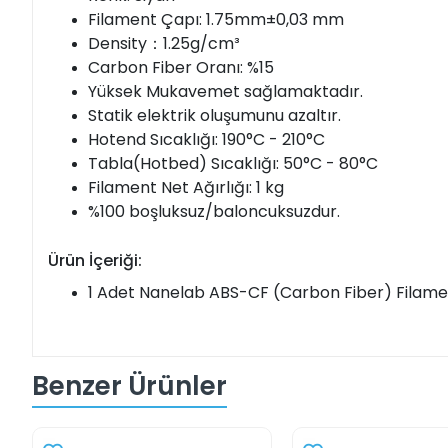
Filament Çapı: 1.75mm±0,03 mm
Density：1.25g/cm³
Carbon Fiber Oranı: %15
Yüksek Mukavemet sağlamaktadır.
Statik elektrik oluşumunu azaltır.
Hotend Sıcaklığı: 190°C - 210°C
Tabla(Hotbed) Sıcaklığı: 50°C - 80°C
Filament Net Ağırlığı: 1 kg
%100 boşluksuz/baloncuksuzdur.
Ürün İçeriği:
1 Adet Nanelab ABS-CF (Carbon Fiber) Filamen
Benzer Ürünler