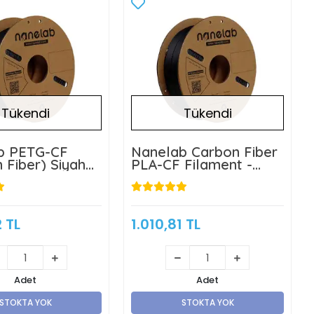
Tükendi
Tükendi
b PETG-CF
Nanelab Carbon Fiber
 Fiber) Siyah
PLA-CF Filament -
t - 1 Kg
Siyah - 1 Kg
2 TL
1.010,81 TL
Adet
Adet
STOKTA YOK
STOKTA YOK