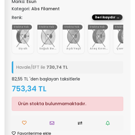
Marka:
Esun
Kategori:
Abs Filament
Renk:
İleri kaydır →
Stokta Yok
Stokta Yok
Stokta Yok
Stokta Yok
Stokta Yok
Siyah
Soğuk Beyaz
Açık Yeşil
Ateş Kırmızı
Çam Yeşil
Havale/EFT ile
730,74 TL
82,55 TL 'den başlayan taksitlerle
753,34 TL
Ürün stokta bulunmamaktadır.
Favorilerime ekle