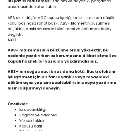
3D yazıcı malzemesi
, sağlam ve dayanıklı parçaların
basılmasında kullanılabilir.
ABS plus, düşük VOC uçucu içeriği, baskı sırasında düşük
koku, basınçsız rahat baskı; ABS+ filamentin büzülmesi
düşüktür, baskı sırasında bükülmesi ve çatlaması kolay
değildir.
NOT:
ABS+ malzemesinin büzülme oranı yüksektir, bu
nedenle yazdırırken ısı korumasına dikkat etmeli ve
kapalı hazneli bir yazıcıda yazdırmalısınız.
ABS+'nın soğutması biraz daha kötü. Baskı efektini
iyileştirmek için bir fanı açabilir veya modeldeki
döküm açısı yapısını azaltabilirsiniz veya yazdırma
hızını düşürmeyi deneyin.
Özellikler:
Isı dayanıklılığı
Sağlam ve dayanıklı
Yüksek tokluk
Kokusu hafif