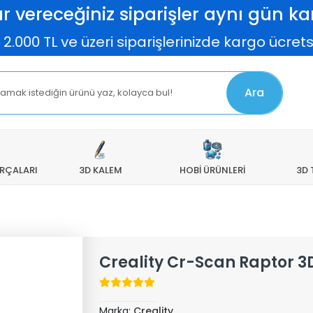
r vereceğiniz siparişler aynı gün kar
iparişlerinizde kargo ücretsiz! Elas Filament
Ara
ARÇALARI
3D KALEM
HOBİ ÜRÜNLERİ
3D 
Creality Cr-Scan Raptor 3
Marka:
Creality