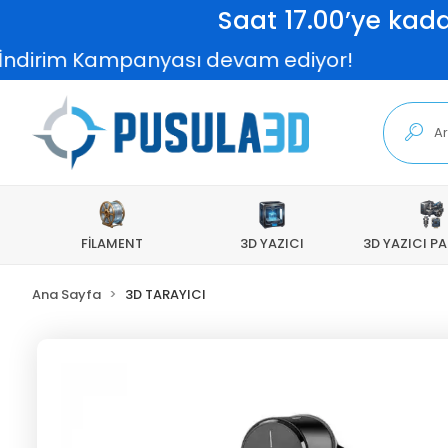
Saat 17.00’ye kada
sı devam ediyor!
2.000 TL ve üzeri s
FİLAMENT
3D YAZICI
3D YAZICI P
Ana Sayfa
3D TARAYICI