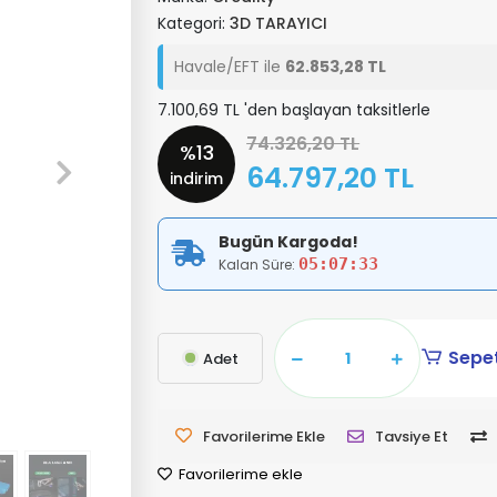
Kategori:
3D TARAYICI
Havale/EFT ile
62.853,28 TL
7.100,69 TL 'den başlayan taksitlerle
74.326,20 TL
%13
64.797,20 TL
indirim
Bugün Kargoda!
05:07:31
Kalan Süre:
Sepet
Adet
Favorilerime Ekle
Tavsiye Et
Favorilerime ekle