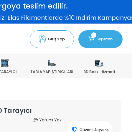
goya teslim edilir.
lerde %10 İndirim Kampanyası devam ediyor!
0
Giriş Yap
Sepetim
TARAYICI
TABLA YAPIŞTIRICILARI
3D Baskı Hizmeti
D Tarayıcı
Yorum Yaz
Güvenli Alışveriş