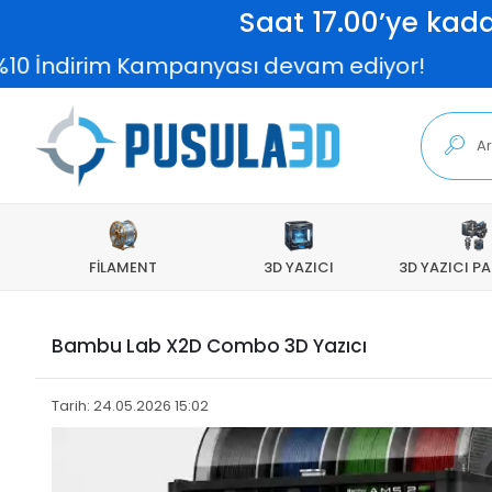
Saat 17.00’ye kada
dirim Kampanyası devam ediyor!
2.00
FİLAMENT
3D YAZICI
3D YAZICI P
Bambu Lab X2D Combo 3D Yazıcı
Tarih: 24.05.2026 15:02