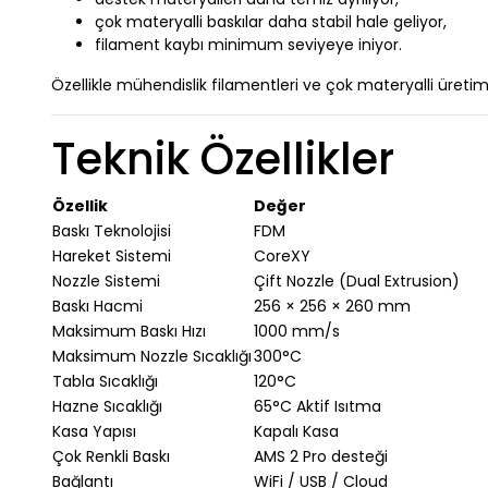
çok materyalli baskılar daha stabil hale geliyor,
filament kaybı minimum seviyeye iniyor.
Özellikle mühendislik filamentleri ve çok materyalli üretim 
Teknik Özellikler
Özellik
Değer
Baskı Teknolojisi
FDM
Hareket Sistemi
CoreXY
Nozzle Sistemi
Çift Nozzle (Dual Extrusion)
Baskı Hacmi
256 × 256 × 260 mm
Maksimum Baskı Hızı
1000 mm/s
Maksimum Nozzle Sıcaklığı
300°C
Tabla Sıcaklığı
120°C
Hazne Sıcaklığı
65°C Aktif Isıtma
Kasa Yapısı
Kapalı Kasa
Çok Renkli Baskı
AMS 2 Pro desteği
Bağlantı
WiFi / USB / Cloud