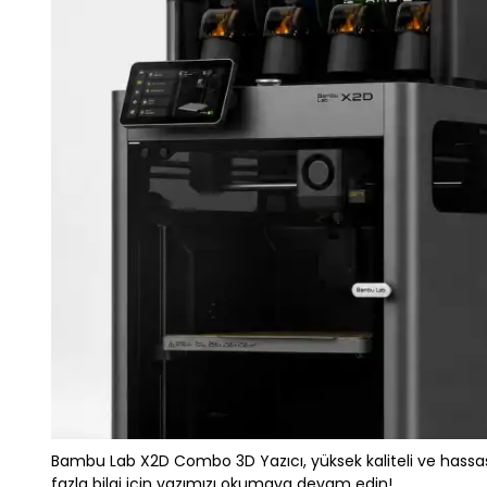
Bambu Lab X2D Combo 3D Yazıcı, yüksek kaliteli ve hassas 3
fazla bilgi için yazımızı okumaya devam edin!