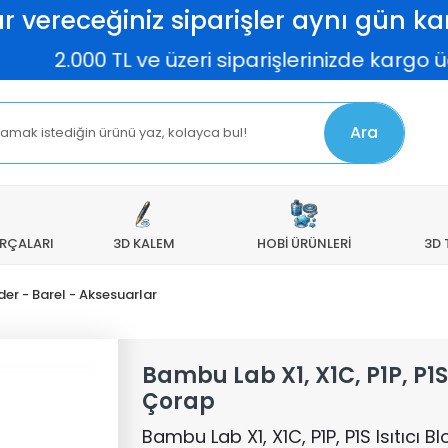
r vereceğiniz siparişler aynı gün kar
.000 TL ve üzeri siparişlerinizde kargo ücret
Ara
ARÇALARI
3D KALEM
HOBİ ÜRÜNLERİ
3D 
der - Barel - Aksesuarlar
Bambu Lab X1, X1C, P1P, P1S 
Çorap
Bambu Lab X1, X1C, P1P, P1S Isıtıcı Bl