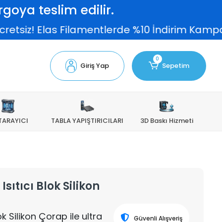
goya teslim edilir.
siz! Elas Filamentlerde %10 İndirim Kampanyas
0
Giriş Yap
Sepetim
TARAYICI
TABLA YAPIŞTIRICILARI
3D Baskı Hizmeti
Isıtıcı Blok Silikon
ok Silikon Çorap ile ultra
Güvenli Alışveriş