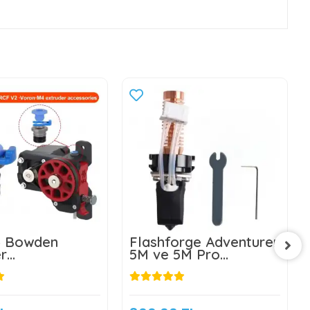
 Bowden
Flashforge Adventurer
r
5M ve 5M Pro
törü-4x2 PTFE
Geliştirilmiş Hotend
oru Girişi
Seti