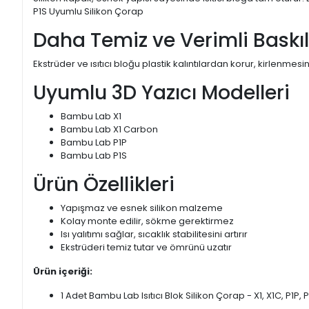
P1S Uyumlu Silikon Çorap
Daha Temiz ve Verimli Baskı
Ekstrüder ve ısıtıcı bloğu plastik kalıntılardan korur, kirlenmesi
Uyumlu 3D Yazıcı Modelleri
Bambu Lab X1
Bambu Lab X1 Carbon
Bambu Lab P1P
Bambu Lab P1S
Ürün Özellikleri
Yapışmaz ve esnek silikon malzeme
Kolay monte edilir, sökme gerektirmez
Isı yalıtımı sağlar, sıcaklık stabilitesini artırır
Ekstrüderi temiz tutar ve ömrünü uzatır
Ürün içeriği:
1 Adet Bambu Lab Isıtıcı Blok Silikon Çorap - X1, X1C, P1P,