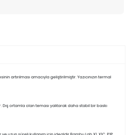
in artırılması amacıyla geliştirilmiştir. Yazıcınızın termal
. Dış ortamla olan teması yalıtarak daha stabil bir baskı
e uzun süreli kullanım için idealdir.Bambu Lab X1, X1C, P1P,