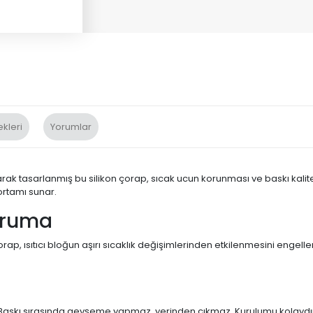
kleri
Yorumlar
ak tasarlanmış bu silikon çorap, sıcak ucun korunması ve baskı kalitesin
ortamı sunar.
Koruma
ap, ısıtıcı bloğun aşırı sıcaklık değişimlerinden etkilenmesini engeller
. Baskı sırasında gevşeme yapmaz, yerinden çıkmaz. Kurulumu kolaydır v