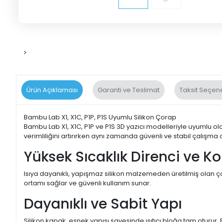
>
Ürün Açıklaması
Garanti ve Teslimat
Taksit Seçene
Bambu Lab X1, X1C, P1P, P1S Uyumlu Silikon Çorap
Bambu Lab X1, X1C, P1P ve P1S 3D yazıcı modelleriyle uyumlu olar
verimliliğini artırırken aynı zamanda güvenli ve stabil çalışma 
Yüksek Sıcaklık Direnci ve 
Isıya dayanıklı, yapışmaz silikon malzemeden üretilmiş olan çor
ortamı sağlar ve güvenli kullanım sunar.
Dayanıklı ve Sabit Yapı
Silikon kapak, esnek yapısı sayesinde ısıtıcı bloğa tam oturur