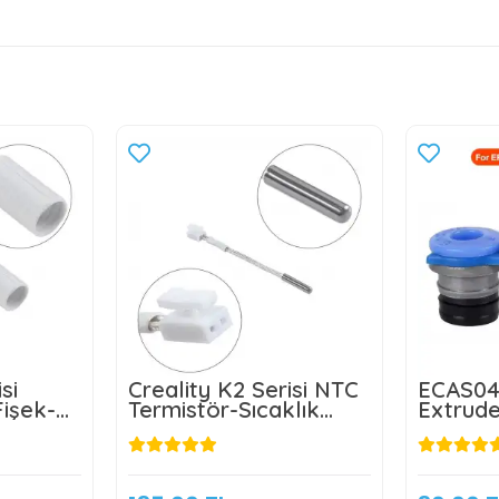
si
Creality K2 Serisi NTC
ECAS04
Fişek-
Termistör-Sıcaklık
Extrude
Sensörü
Konnek
Teflon B