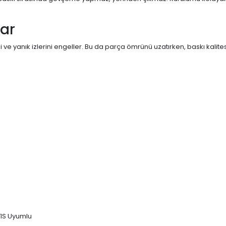
lar
ni ve yanık izlerini engeller. Bu da parça ömrünü uzatırken, baskı kalitesi
 P1S Uyumlu