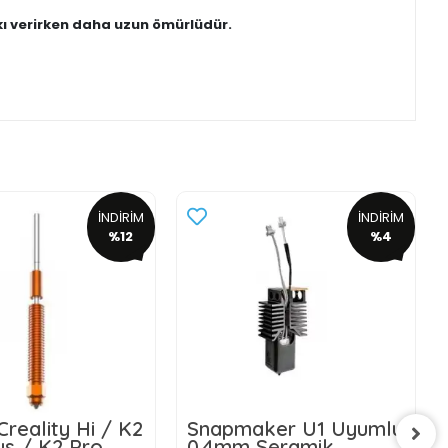
skı verirken daha uzun ömürlüdür.
İNDİRİM
İNDİRİM
%12
%4
reality Hi / K2
Snapmaker U1 Uyumlu
us / K2 Pro
0.4mm Seramik