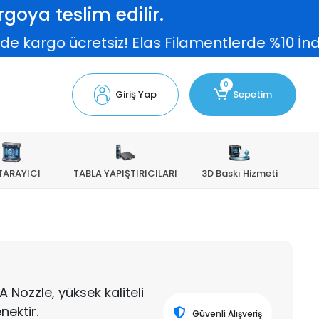
goya teslim edilir.
e kargo ücretsiz! Elas Filamentlerde %10 İndi
0
Giriş Yap
Sepetim
TARAYICI
TABLA YAPIŞTIRICILARI
3D Baskı Hizmeti
ozzle, yüksek kaliteli
nektir.
Güvenli Alışveriş