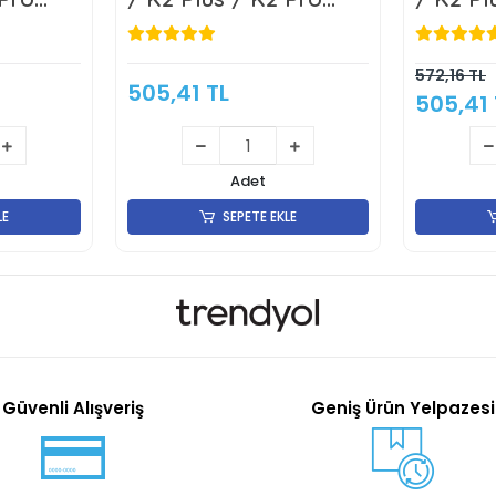
zzle -
Quick Swap Nozzle -
Quick S
Klon
Klon
572,16 TL
505,41 TL
505,41 
Adet
LE
SEPETE EKLE
Güvenli Alışveriş
Geniş Ürün Yelpazesi