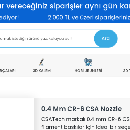
r vereceğiniz siparişler aynı gün kar
r!
2.000 TL ve üzeri siparişlerinizd
Ara
ARÇALARI
3D KALEM
HOBİ ÜRÜNLERİ
3D 
0.4 Mm CR-6 CSA Nozzle
CSATech markalı 0.4 mm CR-6 CSA N
filament baskılar için ideal bir seçe