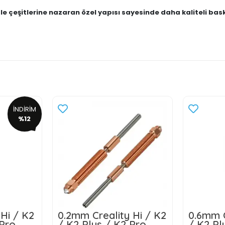
le çeşitlerine nazaran özel yapısı sayesinde daha kaliteli ba
İNDİRİM
%12
 Hi / K2
0.2mm Creality Hi / K2
0.6mm C
 Pro
/ K2 Plus / K2 Pro
/ K2 Pl