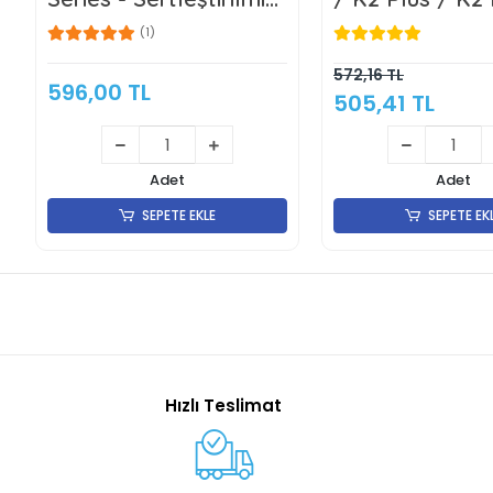
Çelik Nozzle 0.4mm -
Quick Swap No
(1)
KLON
Klon
572,16 TL
596,00 TL
505,41 TL
Adet
Adet
SEPETE EKLE
SEPETE EK
Hızlı Teslimat