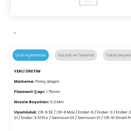
>
Ürün Açıklaması
Garanti ve Teslimat
Taksit Seçene
YERLİ ÜRETİM
Malzeme:
Pirinç alaşım
Filament Çapı:
1.75mm
Nozzle Boyutları:
0.2 Mm
Uyumluluk:
CR-6 SE / CR-6 Max / Ender-6 / Ender-3 / Ender-3 
S1 / Ender-3 S1 Pro / Sermoon D1 / Sermoon V1 / CR-10 Smart P