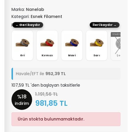
Marka:
Nanelab
Kategori:
Esnek Filament
Renk: Beyaz
← Geri kaydır
İleri kaydır →
Stokta Yok
az
Gri
Kırmızı
Mavi
Sarı
Şeffaf
Havale/EFT ile
952,39 TL
107,59 TL 'den başlayan taksitlerle
1.191,56 TL
%18
981,85 TL
indirim
Ürün stokta bulunmamaktadır.