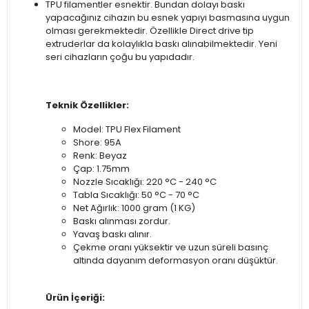
TPU filamentler esnektir. Bundan dolayı baskı
yapacağınız cihazın bu esnek yapıyı basmasına uygun
olması gerekmektedir. Özellikle Direct drive tip
extruderlar da kolaylıkla baskı alınabilmektedir. Yeni
seri cihazların çoğu bu yapıdadır.
Teknik Özellikler:
Model: TPU Flex Filament
Shore: 95A
Renk: Beyaz
Çap: 1.75mm
Nozzle Sıcaklığı: 220 °C - 240 °C
Tabla Sıcaklığı: 50 °C - 70 °C
Net Ağırlık: 1000 gram (1 KG)
Baskı alınması zordur.
Yavaş baskı alınır.
Çekme oranı yüksektir ve uzun süreli basınç
altında dayanım deformasyon oranı düşüktür.
Ürün İçeriği: